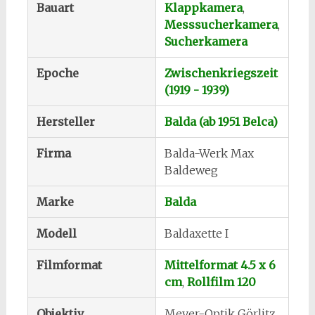
Bauart
Klappkamera
,
Messsucherkamera
,
Sucherkamera
Epoche
Zwischenkriegszeit
(1919 - 1939)
Hersteller
Balda (ab 1951 Belca)
Firma
Balda-Werk Max
Baldeweg
Marke
Balda
Modell
Baldaxette I
Filmformat
Mittelformat 4.5 x 6
cm
,
Rollfilm 120
Objektiv
Meyer-Optik Görlitz