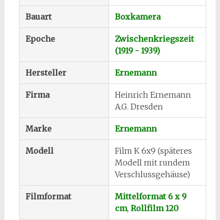
Bauart
Boxkamera
Epoche
Zwischenkriegszeit
(1919 - 1939)
Hersteller
Ernemann
Firma
Heinrich Ernemann
A.G. Dresden
Marke
Ernemann
Modell
Film K 6x9 (späteres
Modell mit rundem
Verschlussgehäuse)
Filmformat
Mittelformat 6 x 9
cm
,
Rollfilm 120