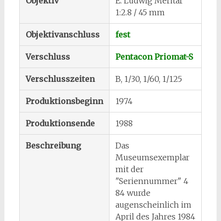
Objektiv
E. Ludwig Meritar
1:2.8 / 45 mm
Objektivanschluss
fest
Verschluss
Pentacon Priomat-S
Verschlusszeiten
B, 1/30, 1/60, 1/125
Produktionsbeginn
1974
Produktionsende
1988
Beschreibung
Das
Museumsexemplar
mit der
"Seriennummer" 4
84 wurde
augenscheinlich im
April des Jahres 1984