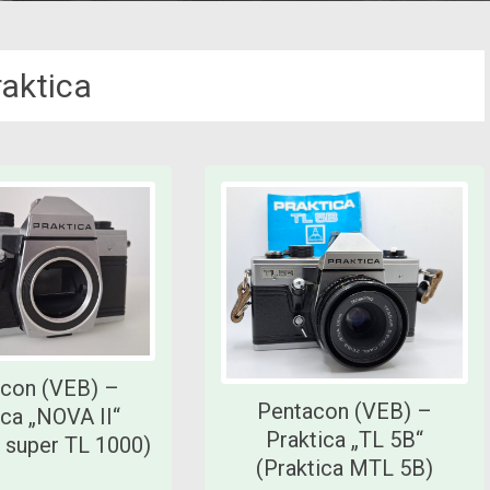
raktica
con (VEB) –
Pentacon (VEB) –
ica „NOVA II“
Praktica „TL 5B“
a super TL 1000)
(Praktica MTL 5B)