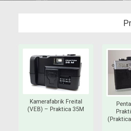
P
Kamerafabrik Freital
Penta
(VEB) – Praktica 35M
Prakt
(Praktic