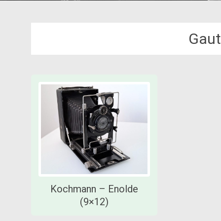
Gaut
Kochmann – Enolde
(9×12)