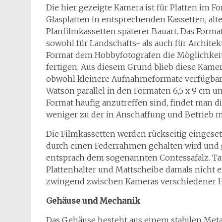
Die hier gezeigte Kamera ist für Platten im 
Glasplatten in entsprechenden Kassetten, alt
Planfilmkassetten späterer Bauart. Das Forma
sowohl für Landschafts- als auch für Archite
Format dem Hobbyfotografen die Möglichkei
fertigen. Aus diesem Grund blieb diese Kamera
obwohl kleinere Aufnahmeformate verfügbar 
Watson parallel in den Formaten 6,5 x 9 cm 
Format häufig anzutreffen sind, findet man d
weniger zu der in Anschaffung und Betrieb me
Die Filmkassetten werden rückseitig eingeset
durch einen Federrahmen gehalten wird und 
entsprach dem sogenannten Contessafalz. Tat
Plattenhalter und Mattscheibe damals nicht e
zwingend zwischen Kameras verschiedener He
Gehäuse und Mechanik
Das Gehäuse besteht aus einem stabilen Meta