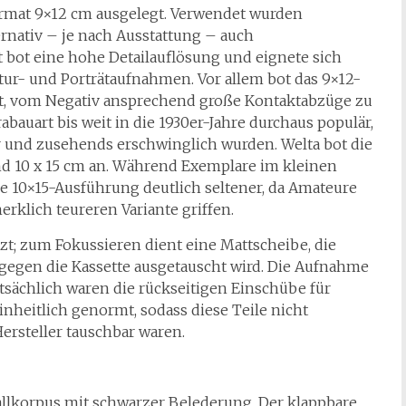
Format 9×12 cm ausgelegt. Verwendet wurden
ernativ – je nach Ausstattung – auch
t bot eine hohe Detailauflösung und eignete sich
ktur- und Porträtaufnahmen. Vor allem bot das 9×12-
t, vom Negativ ansprechend große Kontaktabzüge zu
bauart bis weit in die 1930er-Jahre durchaus populär,
und zusehends erschwinglich wurden. Welta bot die
und 10 x 15 cm an. Während Exemplare im kleinen
ie 10×15-Ausführung deutlich seltener, da Amateure
rklich teureren Variante griffen.
zt; zum Fokussieren dient eine Mattscheibe, die
gegen die Kassette ausgetauscht wird. Die Aufnahme
sächlich waren die rückseitigen Einschübe für
inheitlich genormt, sodass diese Teile nicht
rsteller tauschbar waren.
llkorpus mit schwarzer Belederung. Der klappbare