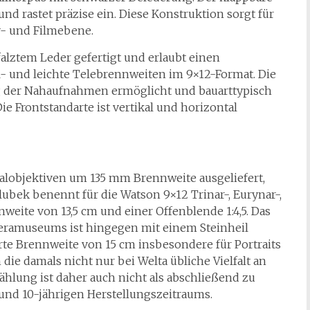
und rastet präzise ein. Diese Konstruktion sorgt für
v- und Filmebene.
falztem Leder gefertigt und erlaubt einen
- und leichte Telebrennweiten im 9×12-Format. Die
g der Nahaufnahmen ermöglicht und bauarttypisch
Die Frontstandarte ist vertikal und horizontal
alobjektiven um 135 mm Brennweite ausgeliefert,
ubek benennt für die Watson 9×12 Trinar-, Eurynar-,
weite von 13,5 cm und einer Offenblende 1:4,5. Das
eramuseums ist hingegen mit einem Steinheil
erte Brennweite von 15 cm insbesondere für Portraits
 die damals nicht nur bei Welta übliche Vielfalt an
hlung ist daher auch nicht als abschließend zu
und 10-jährigen Herstellungszeitraums.