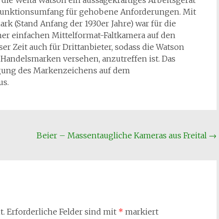
t die Welta Watson ein aussagekräftiges Arbeitsgerät
m Funktionsumfang für gehobene Anforderungen. Mit
rk (Stand Anfang der 1930er Jahre) war für die
iner einfachen Mittelformat-Faltkamera auf den
er Zeit auch für Drittanbieter, sodass die Watson
 Handelsmarken versehen, anzutreffen ist. Das
ägung des Markenzeichens auf dem
us.
Beier – Massentaugliche Kameras aus Freital
→
t.
Erforderliche Felder sind mit
*
markiert