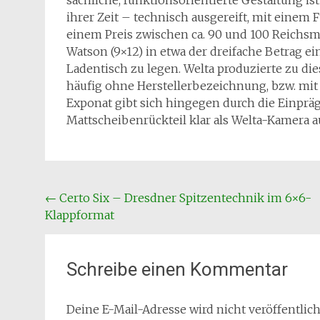
sachliche, funktionsorientierte Gestaltung is
ihrer Zeit – technisch ausgereift, mit eine
einem Preis zwischen ca. 90 und 100 Reichsma
Watson (9×12) in etwa der dreifache Betrag e
Ladentisch zu legen. Welta produzierte zu dies
häufig ohne Herstellerbezeichnung, bzw. mit
Exponat gibt sich hingegen durch die Einpr
Mattscheibenrückteil klar als Welta-Kamera a
Beitragsnavigation
←
Certo Six – Dresdner Spitzentechnik im 6×6-
Klappformat
Schreibe einen Kommentar
Deine E-Mail-Adresse wird nicht veröffentlich