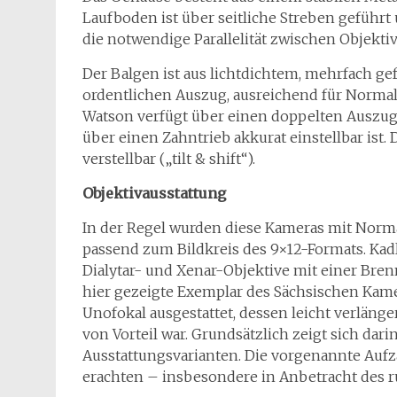
Laufboden ist über seitliche Streben geführt 
die notwendige Parallelität zwischen Objekti
Der Balgen ist aus lichtdichtem, mehrfach ge
ordentlichen Auszug, ausreichend für Normal
Watson verfügt über einen doppelten Auszu
über einen Zahntrieb akkurat einstellbar ist. 
verstellbar („tilt & shift“).
Objektivausstattung
In der Regel wurden diese Kameras mit Norm
passend zum Bildkreis des 9×12-Formats. Kadl
Dialytar- und Xenar-Objektive mit einer Brenn
hier gezeigte Exemplar des Sächsischen Kam
Unofokal ausgestattet, dessen leicht verläng
von Vorteil war. Grundsätzlich zeigt sich darin
Ausstattungsvarianten. Die vorgenannte Aufzä
erachten – insbesondere in Anbetracht des r