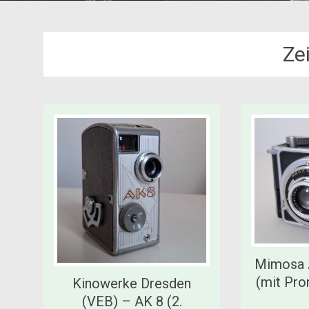
Ze
Mimosa 
(mit Pron
Kinowerke Dresden
(VEB) – AK 8 (2.