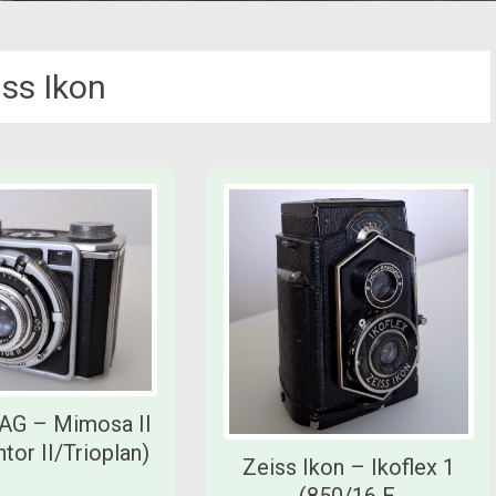
iss Ikon
AG – Mimosa II
tor II/Trioplan)
Zeiss Ikon – Ikoflex 1
(850/16 E,